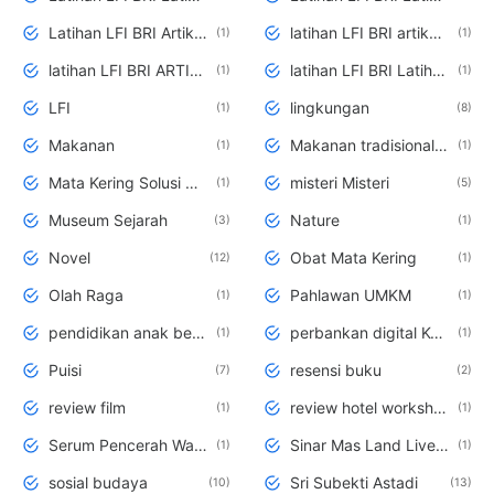
Latihan LFI BRI Artikel -12 Keuangan
latihan LFI BRI artikel ke-9
1
1
latihan LFI BRI ARTIKEL-10 Keuangan
latihan LFI BRI Latihan 6
1
1
LFI
lingkungan
1
8
Makanan
Makanan tradisional Cemilan Sehat
1
1
Mata Kering Solusi Mata Kering
misteri Misteri
1
5
Museum Sejarah
Nature
3
1
Novel
Obat Mata Kering
12
1
Olah Raga
Pahlawan UMKM
1
1
pendidikan anak berkebutuhan khusus Rumah Belajar Anak Kudus
perbankan digital Keuangan
1
1
Puisi
resensi buku
7
2
review film
review hotel workshop
1
1
Serum Pencerah Wajah
Sinar Mas Land Liveble City
1
1
sosial budaya
Sri Subekti Astadi
10
13