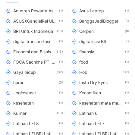
Anugrah Pewarta Astra Satu Indonesia Award Komang Ayu Sri Widyasanthi Kesehatan Gigi
Asus Laptop
1
1
ASUSXGandjelRel Ultah10thGR hobi
BanggaJadiBlogger
1
3
BRI Untuk Indonesia
Cerpen
10
8
digital transportasi
digitalisasi BRI
1
4
Ekonomi dan Bisnis
finansial
13
1
FOCA Sachima PT. AISA FOOD INDUSTRY Kue Tradisional China
food
1
1
Gaya hidup
Hobi
37
17
horor
Insto Dry Eyes
2
1
Joglosemar
Kecantikan
1
1
kesehatan
kesehatan mata mata kering Insto Dry Eyes solusi Mata Kering lifestyle
1
1
Kuliner
Latihan 6
10
1
Latihan LFI 8
Latihan LFI 7
1
1
Latihan LFI BRI Latihan2
Latihan LFI BRI Latihan4
1
1