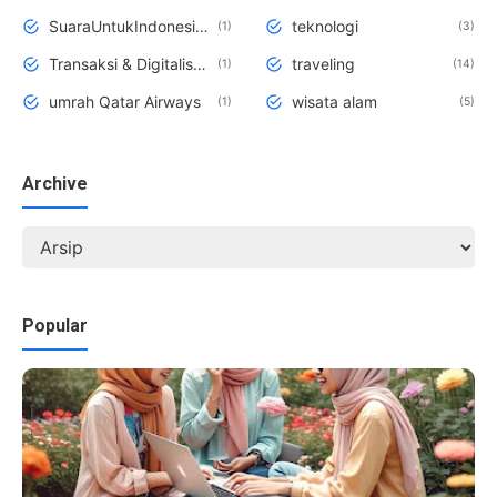
SuaraUntukIndonesiaBebasKusta Kesehatan KBR
teknologi
1
3
Transaksi & Digitalisasi BRI
traveling
1
14
umrah Qatar Airways
wisata alam
1
5
Archive
Popular